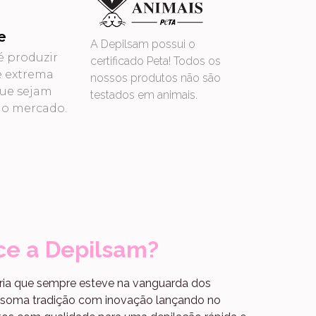
e
A Depilsam possui o
é produzir
certificado Peta! Todos os
e extrema
nossos produtos não são
que sejam
testados em animais.
no mercado.
ce a Depilsam?
ria que sempre esteve na vanguarda dos
, soma tradição com inovação lançando no