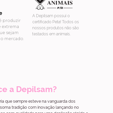
e
A Depilsam possui o
é produzir
certificado Peta! Todos os
e extrema
nossos produtos não são
que sejam
testados em animais.
no mercado.
ce a Depilsam?
ria que sempre esteve na vanguarda dos
, soma tradição com inovação lançando no